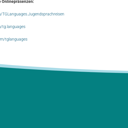
e Onlinepräsenzen:
m/TGLanguages.Jugendsprachreisen
/tg.languages
om/tglanguages