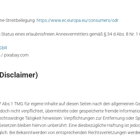
ne-Streitbeilegung:
https://www.ec.europa.eu/consumers/odr
m Status eines erlaubnisfreien Annexvermittlers gemäß § 34 d Abs. 8 Nr.
 GbR
 / pixabay.com
Disclaimer)
7 Abs.1 TMG für eigene Inhalte auf diesen Seiten nach den allgemeinen G
edoch nicht verpflichtet, übermittelte oder gespeicherte fremde Informa
rechtswidrige Tätigkeit hinweisen. Verpflichtungen zur Entfernung oder 
setzen bleiben hiervon unberührt. Eine diesbezügliche Haftung ist jedo
glich. Bei Bekanntwerden von entsprechenden Rechtsverletzungen werde