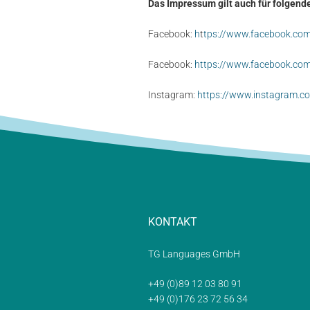
Das Impressum gilt auch für folgend
Facebook:
h
t
tps://www.facebook.co
Facebook:
https://www.facebook.com
Instagram:
https://www.instagram.c
KONTAKT
TG Languages GmbH
+49 (0)89 12 03 80 91
+49 (0)176 23 72 56 34