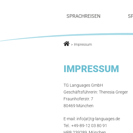
TG LANGUAG
Skip
TG Languages Sprachunterricht und Sp
to
SPRACHREISEN
S
content
>
Impressum
IMPRESSUM
TG Languages GmbH
Geschäftsführerin: Theresia Greger
Fraunhoferstr. 7
80469 München
E-mail: info(at)tg-languages.de
Tel.: +49-89-12 03 80 91
HRB 239289, München